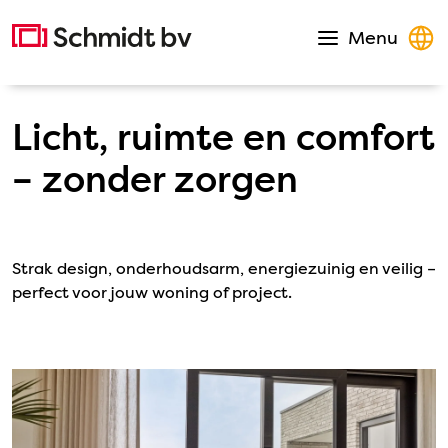
Direct naar de inhoud
Homepage
Menu
Open navigat
Licht, ruimte en comfort
– zonder zorgen
Strak design, onderhoudsarm, energiezuinig en veilig –
perfect voor jouw woning of project.