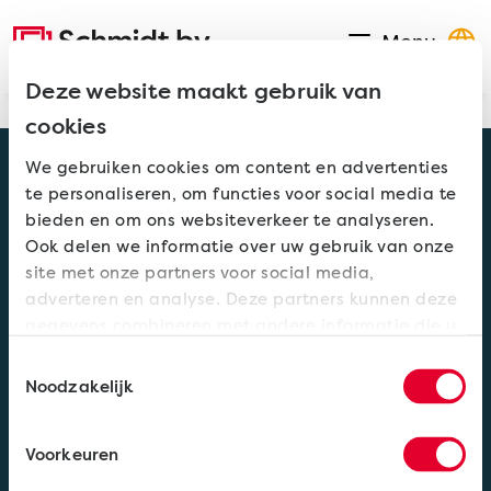
Direct naar de inhoud
Homepage
Menu
Open navigat
Deze website maakt gebruik van
cookies
We gebruiken cookies om content en advertenties
Schmidt Benelux BV
te personaliseren, om functies voor social media te
Industriestraat 5
bieden en om ons websiteverkeer te analyseren.
6135 KE Sittard Nederland
Ook delen we informatie over uw gebruik van onze
T:
+31 46 400 9103
site met onze partners voor social media,
E:
info@schmidtbv.nl
adverteren en analyse. Deze partners kunnen deze
gegevens combineren met andere informatie die u
Verkooppunten
aan ze heeft verstrekt of die ze hebben verzameld
Configurator
Toestemmingsselectie
op basis van uw gebruik van hun services.
Contact
Noodzakelijk
Downloads
Algemene voorwaarden
Voorkeuren
Colofon