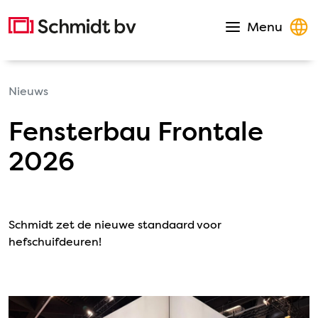
Direct naar de inhoud
Homepage
Menu
Open navigat
Nieuws
Fensterbau Frontale
2026
Schmidt zet de nieuwe standaard voor
hefschuifdeuren!