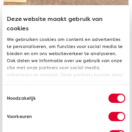
Deze website maakt gebruik van
cookies
De Nulvoeg
We gebruiken cookies om content en advertenties
te personaliseren, om functies voor social media te
Naadloze esthetiek
bieden en om ons websiteverkeer te analyseren.
Ook delen we informatie over uw gebruik van onze
site met onze partners voor social media,
Esthetiek zit in de details. Dankzij een gloednieuwe
adverteren en analyse. Deze partners kunnen deze
lastechnologie slaagt Schmidt erin om
gegevens combineren met andere informatie die u
verstekverbindingen te produceren zonder de
aan ze heeft verstrekt of die ze hebben verzameld
gebruikelijke schaduw- of V-groeven. Deze 'Nulvoeg'
Toestemmingsselectie
op basis van uw gebruik van hun services.
zorgt ervoor dat de profielen naadloos op elkaar
Noodzakelijk
aansluiten. Het resultaat? Een bijzonder rustige en
heldere uitstraling die perfect past bij een
Voorkeuren
hoogwaardige afwerking. Zie hieronder het verschil!